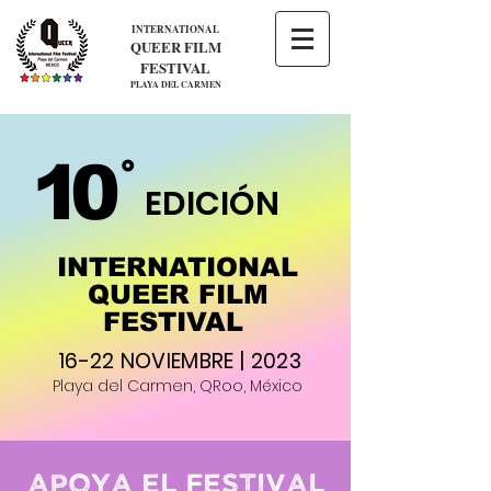
INTERNATIONAL
QUEER FILM
FESTIVAL
PLAYA DEL CARMEN
10
°
EDICIÓN
INTERNATIONAL
QUEER FILM
FESTIVAL
16-22 NOVIEMBRE | 2023
Playa del Carmen, QRoo, México
APOYA EL FESTIVAL