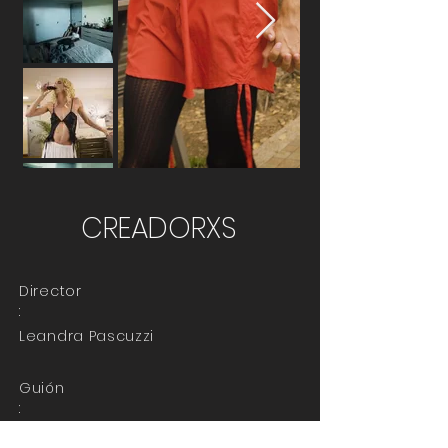
CREADORXS
Director
:
Leandra Pascuzzi
Guión
:
Leandra Pascuzzi