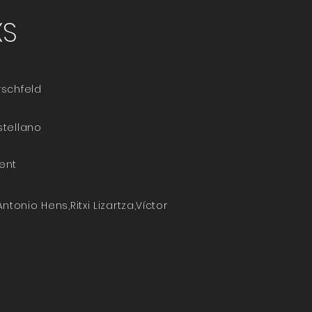
XS
rschfeld
stellano
vent
tonio Hens,Ritxi Lizartza,Víctor