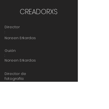
CREADORXS
Director
:
Noreen Erkardas
Guión
:
Noreen Erkardas
Director de
fotografía:
Julian Zalac
Productor
:
Sharlin Lucia