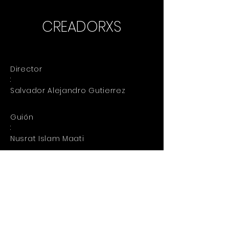
CREADORXS
Director
:
Salvador Alejandro Gutierrez
Guión
:
Nusrat Islam Maati
Director de
fotografía:
Bornil Anurag
Productor
: