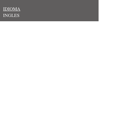
IDIOMA
INGLES
DIRECTOR
Jack Hillebrecht
FOTOGRAFÍA
Libby McNeil
GUIÓN
Jack Hillebrecht
PRODUCTOR
REPARTO
Jack Hillebrecht, Libby McNeil , Andrew
Jeffers
©2020 – Todos los derechos reservados