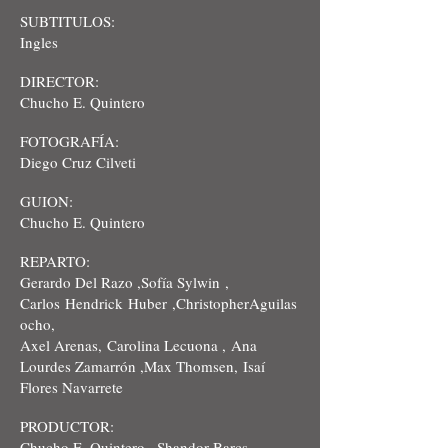
SUBTITULOS:
Ingles
DIRECTOR:
Chucho E. Quintero
FOTOGRAFÍA:
Diego Cruz Cilveti
GUION:
Chucho E. Quintero
REPARTO:
Gerardo Del Razo ,Sofía Sylwin ,
Carlos Hendrick
Huber ,ChristopherAguilas
ocho,
Axel Arenas, Carolina Lecuona , Ana
Lourdes Zamarrón ,Max Thomsen, Isaí
Flores Navarrete
PRODUCTOR:
Chucho E. Quintero , Sha
ndor Barcs