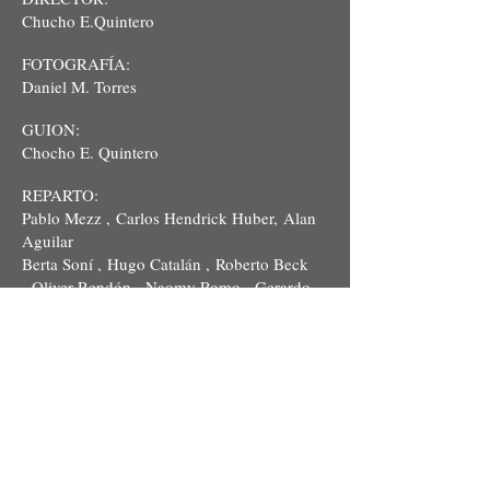
Chucho E.Quintero
FOTOGRAFÍA:
Daniel M. Torres
GUION:
Chocho E. Quintero
REPARTO:
Pablo Mezz ,
Carlos Hendrick Huber,
Alan
Aguilar
Berta Soní ,
Hugo Catalán ,
Roberto Beck
,
Oliver Rendón ,
Naomy Romo ,
Gerardo
del Razo ,
Ricardo
Enríquez,
Jonathan Ramos,
LucianoSantiago
,
Roberto De Loera
CORTESIA