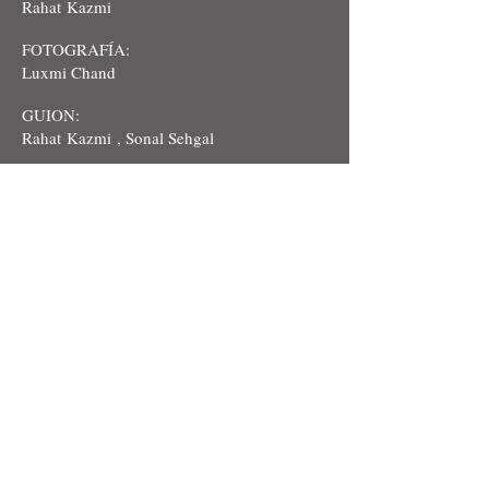
Rahat Kazmi
FOTOGRAFÍA:
Luxmi Chand
GUION:
Rahat Kazmi
, Sonal Sehgal
REPARTO:
Tannistha Chatterjee, Sonal Sehgal, Mir
Sarwar, Anuska Sen, Rahat Kazmi
PRODUCTOR:
rahat Kazmi, Tariq Khan , Zeba Sajid ,
Naimita Lal, Ashish Wagh , Umesh Shukla
,Marc Baschet