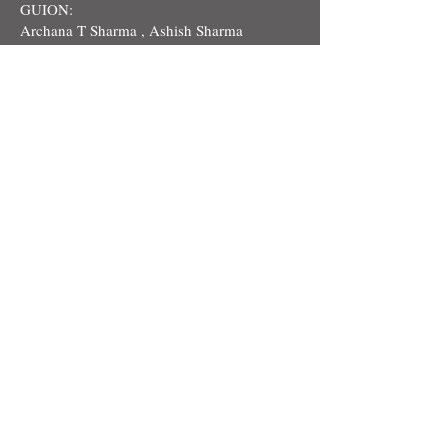
GUION:
Archana T Sharma , Ashish Sharma
REPARTO:
Ashish
Sharma, Yashraj Jadhav, Aakash
Pratap
PRODUCTOR:
Archana T Sharma , Ashish Sharma
©2020 – Todos los derechos reservados