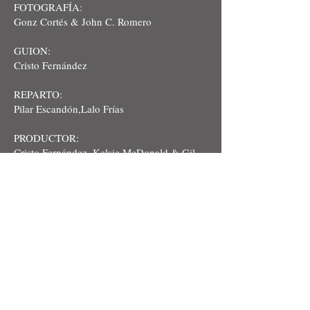
FOTOGRAFÍA:
Gonz Cortés & John C. Romero
GUION:
Cristo Fernández
REPARTO:
Pilar Escandón,Lalo Frías
PRODUCTOR:
Cristo Fernández, Kelsie McDonald & Gil
Espejo
CORTESIA