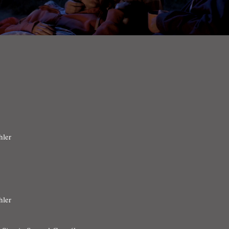
hler
hler