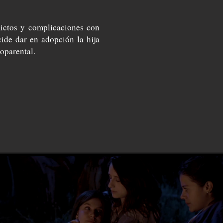
lictos y complicaciones con
cide dar en adopción la hĳa
oparental.