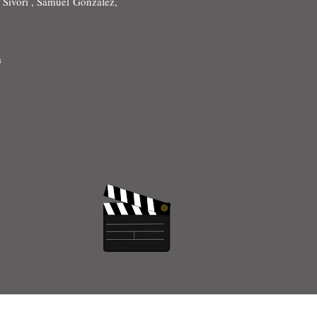
 Sivori , Samuel González,
a