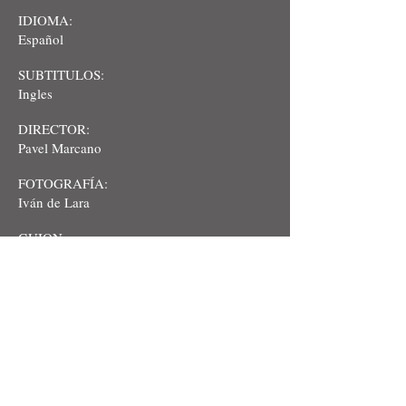
IDIOMA:
Español
SUBTITULOS:
Ingles
DIRECTOR:
Pavel Marcano
FOTOGRAFÍA:
Iván de Lara
GUION:
Micaela Picco
REPARTO:
Javier Ulises Maestro, Pavel Marcano
PRODUCTOR:
Micaela Picco,Micaela Picco