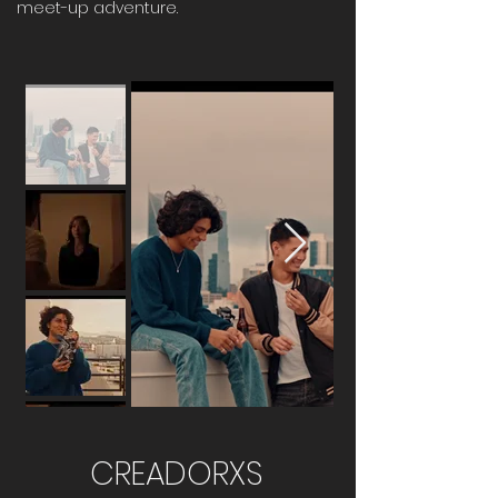
meet-up adventure.
CREADORXS